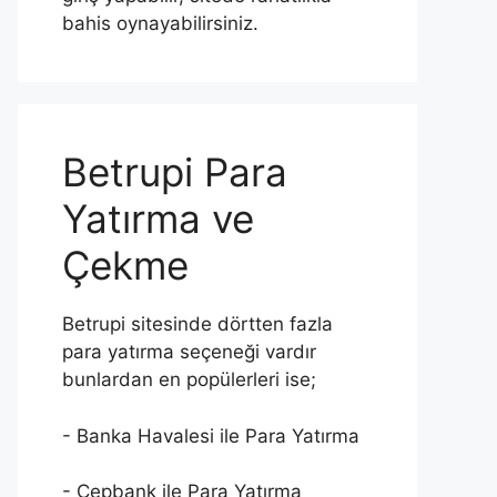
bahis oynayabilirsiniz.
Betrupi Para
Yatırma ve
Çekme
Betrupi sitesinde dörtten fazla
para yatırma seçeneği vardır
bunlardan en popülerleri ise;
- Banka Havalesi ile Para Yatırma
- Cepbank ile Para Yatırma