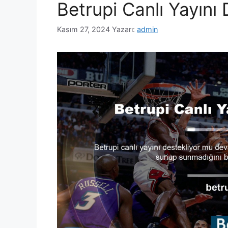
Betrupi Canlı Yayını
Kasım 27, 2024
Yazarı:
admin