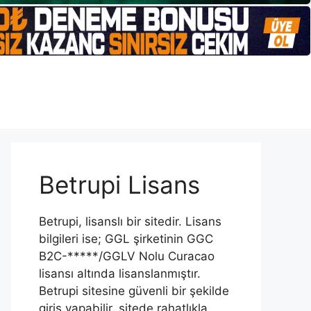
Betrupi Lisans
Betrupi, lisanslı bir sitedir. Lisans
bilgileri ise; GGL şirketinin GGC
B2C-*****/GGLV Nolu Curacao
lisansı altında lisanslanmıştır.
Betrupi sitesine güvenli bir şekilde
giriş yapabilir, sitede rahatlıkla