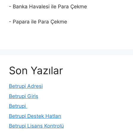
- Banka Havalesi ile Para Çekme
- Papara ile Para Çekme
Son Yazılar
Betrupi Adresi
Betrupi Giriş
Betrupi
Betrupi Destek Hatları
Betrupi Lisans Kontrolü