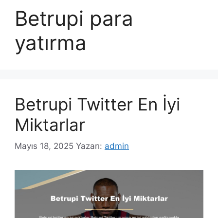
Betrupi para
yatırma
Betrupi Twitter En İyi
Miktarlar
Mayıs 18, 2025
Yazarı:
admin