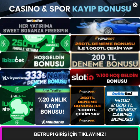
×
BETRUPI GİRİŞ İÇİN TIKLAYINIZ!