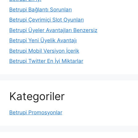
Betrupi Bağlantı Sorunları
Betrupi Çevrimiçi Slot Oyunları
Betrupi Üyeler Avantajları Benzersiz
Betrupi Yeni Üyelik Avantajı
Betrupi Mobil Versiyon İçerik
Betrupi Twitter En İyi Miktarlar
Kategoriler
Betrupi Promosyonlar