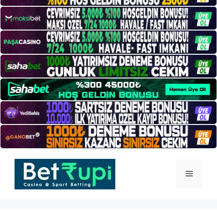
İçeriğe
atla
Menü