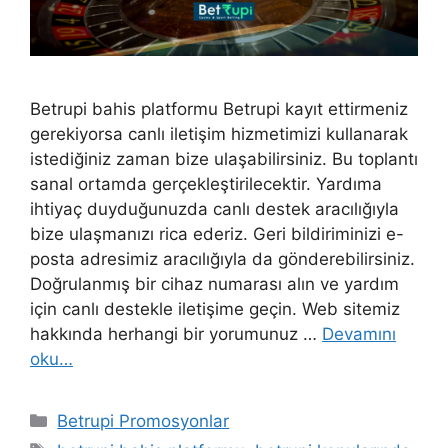
Betrupi bahis platformu Betrupi kayıt ettirmeniz
gerekiyorsa canlı iletişim hizmetimizi kullanarak
istediğiniz zaman bize ulaşabilirsiniz. Bu toplantı
sanal ortamda gerçekleştirilecektir. Yardıma
ihtiyaç duyduğunuzda canlı destek aracılığıyla
bize ulaşmanızı rica ederiz. Geri bildiriminizi e-
posta adresimiz aracılığıyla da gönderebilirsiniz.
Doğrulanmış bir cihaz numarası alın ve yardım
için canlı destekle iletişime geçin. Web sitemiz
hakkında herhangi bir yorumunuz …
Devamını
oku…
Kategoriler
Betrupi Promosyonlar
Etiketler