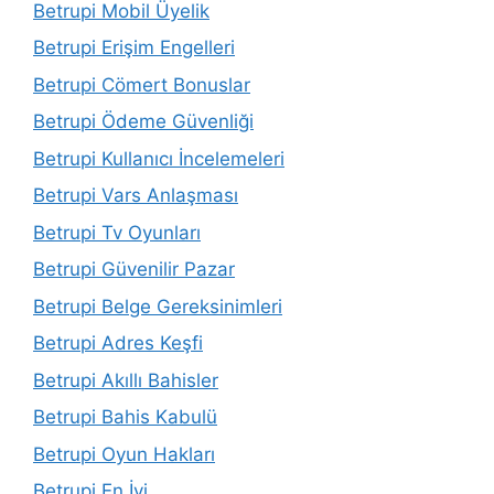
Betrupi Mobil Üyelik
Betrupi Erişim Engelleri
Betrupi Cömert Bonuslar
Betrupi Ödeme Güvenliği
Betrupi Kullanıcı İncelemeleri
Betrupi Vars Anlaşması
Betrupi Tv Oyunları
Betrupi Güvenilir Pazar
Betrupi Belge Gereksinimleri
Betrupi Adres Keşfi
Betrupi Akıllı Bahisler
Betrupi Bahis Kabulü
Betrupi Oyun Hakları
Betrupi En İyi