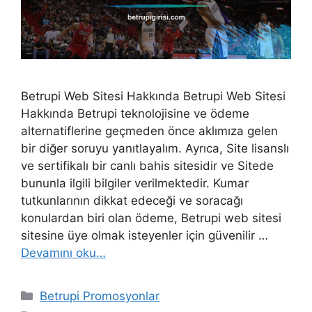
Betrupi Web Sitesi Hakkında Betrupi Web Sitesi
Hakkında Betrupi teknolojisine ve ödeme
alternatiflerine geçmeden önce aklımıza gelen
bir diğer soruyu yanıtlayalım. Ayrıca, Site lisanslı
ve sertifikalı bir canlı bahis sitesidir ve Sitede
bununla ilgili bilgiler verilmektedir. Kumar
tutkunlarının dikkat edeceği ve soracağı
konulardan biri olan ödeme, Betrupi web sitesi
sitesine üye olmak isteyenler için güvenilir …
Devamını oku…
Kategoriler
Betrupi Promosyonlar