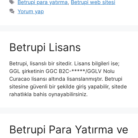
Etiketler
Betrupi para yatırma
,
Betrupi web sitesi
Yorum yap
Betrupi Lisans
Betrupi, lisanslı bir sitedir. Lisans bilgileri ise;
GGL şirketinin GGC B2C-*****/GGLV Nolu
Curacao lisansı altında lisanslanmıştır. Betrupi
sitesine güvenli bir şekilde giriş yapabilir, sitede
rahatlıkla bahis oynayabilirsiniz.
Betrupi Para Yatırma ve