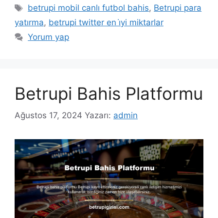
Etiketler
betrupi mobil canlı futbol bahis
,
Betrupi para
yatırma
,
betrupi twitter en i̇yi miktarlar
Yorum yap
Betrupi Bahis Platformu
Ağustos 17, 2024
Yazarı:
admin