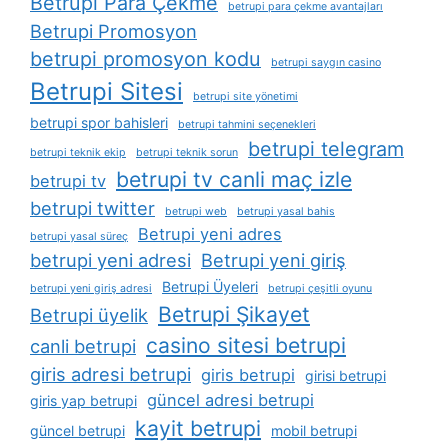
Betrupi Para Çekme
betrupi para çekme avantajları
Betrupi Promosyon
betrupi promosyon kodu
betrupi saygın casino
Betrupi Sitesi
betrupi site yönetimi
betrupi spor bahisleri
betrupi tahmini seçenekleri
betrupi telegram
betrupi teknik ekip
betrupi teknik sorun
betrupi tv canli maç izle
betrupi tv
betrupi twitter
betrupi web
betrupi yasal bahis
Betrupi yeni adres
betrupi yasal süreç
betrupi yeni adresi
Betrupi yeni giriş
Betrupi Üyeleri
betrupi yeni giriş adresi
betrupi çeşitli oyunu
Betrupi Şikayet
Betrupi üyelik
casino sitesi betrupi
canli betrupi
giris adresi betrupi
giris betrupi
girisi betrupi
güncel adresi betrupi
giris yap betrupi
kayit betrupi
güncel betrupi
mobil betrupi