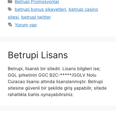
Kategoriler
Betrupi Promosyonlar
Etiketler
betrupi bonus şikayetleri
,
betrupi casino
sitesi
,
betrupi twitter
Yorum yap
Betrupi Lisans
Betrupi, lisanslı bir sitedir. Lisans bilgileri ise;
GGL şirketinin GGC B2C-*****/GGLV Nolu
Curacao lisansı altında lisanslanmıştır. Betrupi
sitesine güvenli bir şekilde giriş yapabilir, sitede
rahatlıkla bahis oynayabilirsiniz.