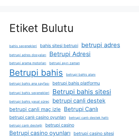
Etiket Bulutu
betrupi adres
bahis sitesi betrupi
bahis seçenekleri
Betrupi Adresi
betrupi adres dosyaları
betrupi arama motorları
betrupi aşırı zaman
Betrupi bahis
betrupi bahis alanı
betrupi bahis platformu
betrupi bahis ana sayfası
Betrupi bahis sitesi
betrupi bahis seçenekleri
betrupi canli destek
betrupi bahis yasal süreç
Betrupi Canlı
betrupi canli maç izle
betrupi canlı casino oyunları
betrupi canlı destek hattı
betrupi casino
betrupi canlı desteği
Betrupi casino oyunları
betrupi casino sitesi