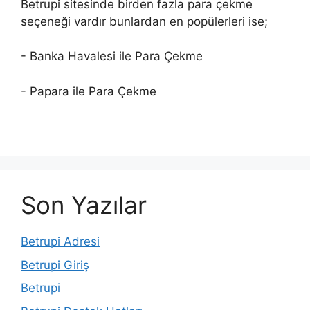
Betrupi sitesinde birden fazla para çekme
seçeneği vardır bunlardan en popülerleri ise;
- Banka Havalesi ile Para Çekme
- Papara ile Para Çekme
Son Yazılar
Betrupi Adresi
Betrupi Giriş
Betrupi