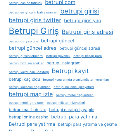
betrupi com
betrupi casino tutkunu
betrupi girisi
betrupi en i̇yi canlı bahis oranları
betrupi giris twitter
betrupi giris yap
Betrupi Giriş
Betrupi giriş adresi
betrupi güncel
betrupi giriş sorunu
betrupi güncel adres
betrupi güncel adresi
betrupi güvenilebilir mi
betrupi güvenlik
betrupi hesap para
betrupi instagram
betrupi hızlı seçenekler
Betrupi kayıt
betrupi kaydı canlı desteği
betrupi kaç oldu
betrupi konularında olumlu müşteri yorumları
betrupi kullanıcı bağlantıları
betrupi kullanıcı şikayetleri
betrupi maç izle
betrupi mobil bağlantıları
betrupi mobil giriş spor
betrupi müşteri hizmetleri
betrupi nasil bir site
betrupi nasıl giriş yapılır
betrupi para yatirma
betrupi online casino
Betrupi para yatırma
betrupi para yatırma ve çekme