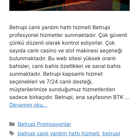
Betrupi canlı yardım hattı hizmeti Betrupi
profesyonel hizmetler sunmaktadır. Çok güvenli
çünkü düzenli olarak kontrol ediyorlar. Çok
sayıda canlı casino ve slot makinesi seçeneği
bulunmaktadır. Bu web sitesi yüksek oranlı
bahisler, canlı bahis özellikleri ve sanal bahis
sunmaktadır. Betrupi kapsamlı hizmet
seçenekleri ve 7/24 canlı desteği,
müşterilerimize sunduğumuz hizmetlerden
sadece birkaçıdır. Betrupi, ana sayfasının BTK …
Devamını oku…
Kategoriler
Betrupi Promosyonlar
Etiketler
betrupi canlı yardım hattı hizmeti
,
betrupi