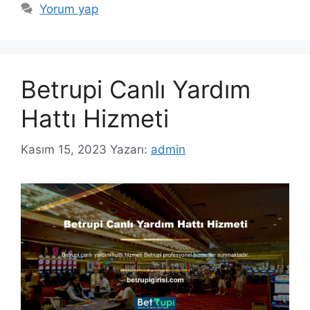
Yorum yap
Betrupi Canlı Yardım
Hattı Hizmeti
Kasım 15, 2023
Yazarı:
admin