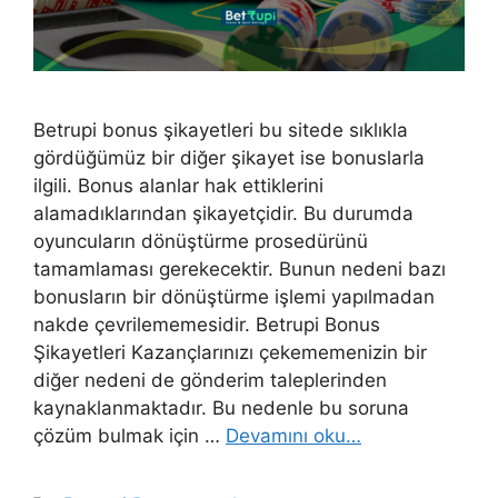
Betrupi bonus şikayetleri bu sitede sıklıkla
gördüğümüz bir diğer şikayet ise bonuslarla
ilgili. Bonus alanlar hak ettiklerini
alamadıklarından şikayetçidir. Bu durumda
oyuncuların dönüştürme prosedürünü
tamamlaması gerekecektir. Bunun nedeni bazı
bonusların bir dönüştürme işlemi yapılmadan
nakde çevrilememesidir. Betrupi Bonus
Şikayetleri Kazançlarınızı çekememenizin bir
diğer nedeni de gönderim taleplerinden
kaynaklanmaktadır. Bu nedenle bu soruna
çözüm bulmak için …
Devamını oku…