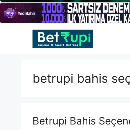
İçeriğe
atla
betrupi bahis se
Betrupi Bahis Seçene