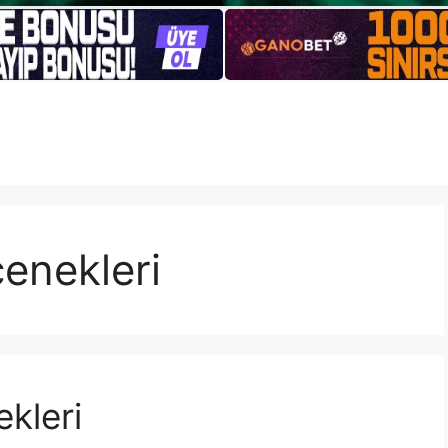
çenekleri
kleri