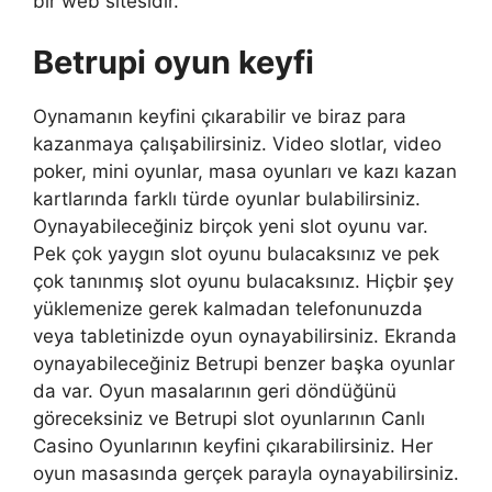
bir web sitesidir.
Betrupi oyun keyfi
Oynamanın keyfini çıkarabilir ve biraz para
kazanmaya çalışabilirsiniz. Video slotlar, video
poker, mini oyunlar, masa oyunları ve kazı kazan
kartlarında farklı türde oyunlar bulabilirsiniz.
Oynayabileceğiniz birçok yeni slot oyunu var.
Pek çok yaygın slot oyunu bulacaksınız ve pek
çok tanınmış slot oyunu bulacaksınız. Hiçbir şey
yüklemenize gerek kalmadan telefonunuzda
veya tabletinizde oyun oynayabilirsiniz. Ekranda
oynayabileceğiniz Betrupi benzer başka oyunlar
da var. Oyun masalarının geri döndüğünü
göreceksiniz ve Betrupi slot oyunlarının Canlı
Casino Oyunlarının keyfini çıkarabilirsiniz. Her
oyun masasında gerçek parayla oynayabilirsiniz.