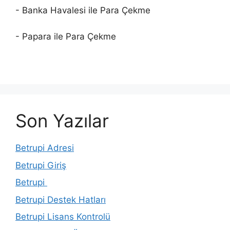
- Banka Havalesi ile Para Çekme
- Papara ile Para Çekme
Son Yazılar
Betrupi Adresi
Betrupi Giriş
Betrupi
Betrupi Destek Hatları
Betrupi Lisans Kontrolü