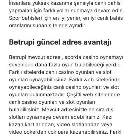
İnsanlara yüksek kazanma şansıyla canlı bahis
yapmaları için farklı yollar sunmaya devam edin.
Spor bahisleri için en iyi yerler, en iyi canlı bahis
oranlarını sunan sitelerle aynıdır.
Betrupi güncel adres avantajı
Betrupi mevcut adresi, sporda casino oynamayı
sevenlerin daha fazla oyun bulabileceği yerdir.
Farklı sitelerde canlı casino oyunları ve slot
oyunları oynayabilirsiniz. Farklı web sitelerinde
oynayabileceğiniz canlı casino oyunları ve slot
oyunları bulunmaktadır. Çeşitli web sitelerinde
canlı casino oyunları ve slot oyunları
bulabilirsiniz. Mevcut adresinizle en sıra dışı
slotları oynamaya devam edebilirsiniz. Kazı
kazan kartlarından, video slotlarından veya
video pokerden çok para kazanabilirsiniz. Farklı