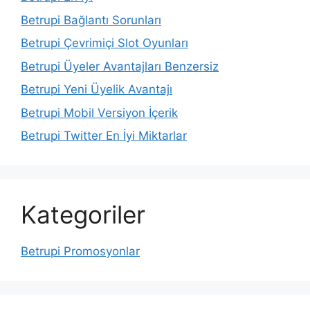
Betrupi Bağlantı Sorunları
Betrupi Çevrimiçi Slot Oyunları
Betrupi Üyeler Avantajları Benzersiz
Betrupi Yeni Üyelik Avantajı
Betrupi Mobil Versiyon İçerik
Betrupi Twitter En İyi Miktarlar
Kategoriler
Betrupi Promosyonlar