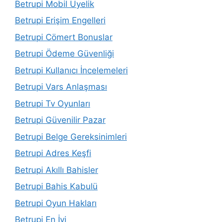
Betrupi Mobil Üyelik
Betrupi Erişim Engelleri
Betrupi Cömert Bonuslar
Betrupi Ödeme Güvenliği
Betrupi Kullanıcı İncelemeleri
Betrupi Vars Anlaşması
Betrupi Tv Oyunları
Betrupi Güvenilir Pazar
Betrupi Belge Gereksinimleri
Betrupi Adres Keşfi
Betrupi Akıllı Bahisler
Betrupi Bahis Kabulü
Betrupi Oyun Hakları
Betrupi En İyi