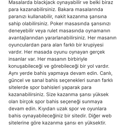
Masalarda blackjack oynayabilir ve belki biraz
para kazanabilirsiniz. Bakara masalarında
paranızı kullanabilir, nakit kazanma şansına
sahip olabilirsiniz. Poker masasında şansınızı
deneyebilir veya rulet masasında oynamanın
avantajlarından yararlanabilirsiniz. Her masanın
oyunculardan para alan farklı bir krupiyesi
vardır. Her masada oyunu oynayan gerçek
insanlar var. Her masanın birbiriyle
konuşabileceği ve görebileceği bir yol vardır.
Aynı yerde bahis yapmaya devam edin. Canlı,
güncel ve sanal bahis seçenekleri sunan farklı
sitelerde spor bahisleri yaparak para
kazanabilirsiniz. Size kazanma şansı yüksek
olan birçok spor bahis seçeneği sunmaya
devam edin. Kıyıdan uzak spor ve oyunlara
bahis oynayabileceğiniz bir sitedir. Diğer web
sitelerine göre kazanma şansı en yüksektir.