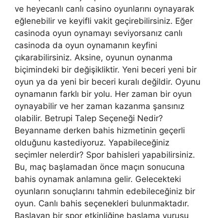
ve heyecanlı canlı casino oyunlarını oynayarak
eğlenebilir ve keyifli vakit geçirebilirsiniz. Eğer
casinoda oyun oynamayı seviyorsanız canlı
casinoda da oyun oynamanın keyfini
çıkarabilirsiniz. Aksine, oyunun oynanma
biçimindeki bir değişikliktir. Yeni beceri yeni bir
oyun ya da yeni bir beceri kuralı değildir. Oyunu
oynamanın farklı bir yolu. Her zaman bir oyun
oynayabilir ve her zaman kazanma şansınız
olabilir. Betrupi Talep Seçeneği Nedir?
Beyanname derken bahis hizmetinin geçerli
olduğunu kastediyoruz. Yapabileceğiniz
seçimler nelerdir? Spor bahisleri yapabilirsiniz.
Bu, maç başlamadan önce maçın sonucuna
bahis oynamak anlamına gelir. Gelecekteki
oyunların sonuçlarını tahmin edebileceğiniz bir
oyun. Canlı bahis seçenekleri bulunmaktadır.
Başlayan bir spor etkinliğine başlama vuruşu