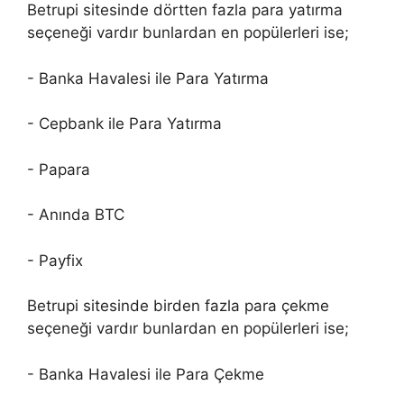
Betrupi sitesinde dörtten fazla para yatırma
seçeneği vardır bunlardan en popülerleri ise;
- Banka Havalesi ile Para Yatırma
- Cepbank ile Para Yatırma
- Papara
- Anında BTC
- Payfix
Betrupi sitesinde birden fazla para çekme
seçeneği vardır bunlardan en popülerleri ise;
- Banka Havalesi ile Para Çekme