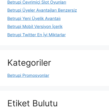
Betrupi Çevrimiçi Slot Oyunları
Betrupi Üyeler Avantajları Benzersiz
Betrupi Yeni Üyelik Avantajı
Betrupi Mobil Versiyon İçerik
Betrupi Twitter En İyi Miktarlar
Kategoriler
Betrupi Promosyonlar
Etiket Bulutu