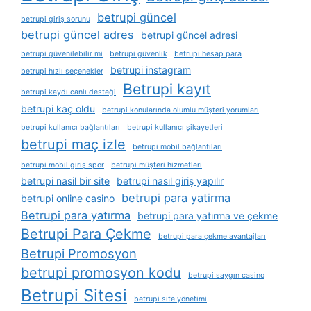
betrupi güncel
betrupi giriş sorunu
betrupi güncel adres
betrupi güncel adresi
betrupi güvenilebilir mi
betrupi güvenlik
betrupi hesap para
betrupi instagram
betrupi hızlı seçenekler
Betrupi kayıt
betrupi kaydı canlı desteği
betrupi kaç oldu
betrupi konularında olumlu müşteri yorumları
betrupi kullanıcı bağlantıları
betrupi kullanıcı şikayetleri
betrupi maç izle
betrupi mobil bağlantıları
betrupi mobil giriş spor
betrupi müşteri hizmetleri
betrupi nasil bir site
betrupi nasıl giriş yapılır
betrupi para yatirma
betrupi online casino
Betrupi para yatırma
betrupi para yatırma ve çekme
Betrupi Para Çekme
betrupi para çekme avantajları
Betrupi Promosyon
betrupi promosyon kodu
betrupi saygın casino
Betrupi Sitesi
betrupi site yönetimi