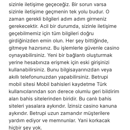
sizinle iletişime geçeceğiz. Bir sorun varsa
sizinle iletişime geçmenin tek yolu budur. O
zaman gerekli bilgileri adım adım girmeniz
gerekecektir. Acil bir durumda, sizinle iletişime
geçebilmemiz için tüm bilgileri doğru
girdiğinizden emin olun. Her şey bittiğinde,
gitmeye hazırsınız. Bu işlemlerle güvenle casino
oynayabilirsiniz. Yeni bir bağlantı oluşturmak
yerine hesabınıza erişmek için eski girişinizi
kullanabilirsiniz. Bunu bilgisayarınızdan veya
akıllı telefonunuzdan yapabilirsiniz. Betrupi
mobil sitesi Mobil bahisleri kaydetme Türk
kullanıcılarından son derece olumlu geri bildirim
alan bahis sitelerinden biridir. Bu canlı bahis
siteleri yasalara aykırıdır. İzinsiz casino kanuna
aykırıdır. Betrupi uzun zamandır müşterilere
yardım ediyor ve memnunlar. Yani korkacak
hiçbir şey yok.