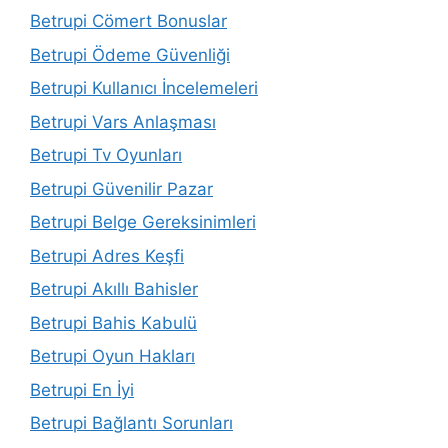
Betrupi Cömert Bonuslar
Betrupi Ödeme Güvenliği
Betrupi Kullanıcı İncelemeleri
Betrupi Vars Anlaşması
Betrupi Tv Oyunları
Betrupi Güvenilir Pazar
Betrupi Belge Gereksinimleri
Betrupi Adres Keşfi
Betrupi Akıllı Bahisler
Betrupi Bahis Kabulü
Betrupi Oyun Hakları
Betrupi En İyi
Betrupi Bağlantı Sorunları