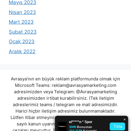
Mayıs 2023
Nisan 2023
Mart 2023
Şubat 2023
Ocak 2023
Aralık 2022
Avrasya'nın en büyük reklam platformunda olmak için
Microsoft Teams:
reklam@avrasyamarketing.com
adresimizden veya Telegram: @Avrasyamarketing
adresimizden irtibat kurabilirsiniz. (Tek iletişim
adreslerimiz teams / telegram ve mail adresimizdir.
Harici hiçbir iletişim adresimiz bulunmamaktadır.
Lütfen itibar etmeyiniz.) Türkiye yasalarına göre 7258
sayılı kanun uyarınca yasa dışı bahis oynamanın
cezaları mevcuttur. Şu an bulunduğunuz site hiç bir