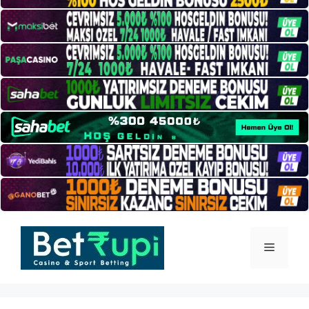
İçeriğe
atla
Menü