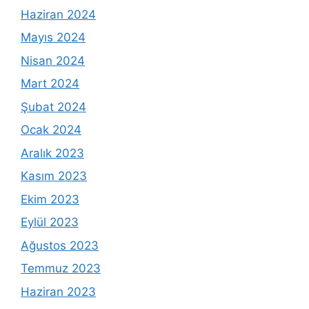
Haziran 2024
Mayıs 2024
Nisan 2024
Mart 2024
Şubat 2024
Ocak 2024
Aralık 2023
Kasım 2023
Ekim 2023
Eylül 2023
Ağustos 2023
Temmuz 2023
Haziran 2023