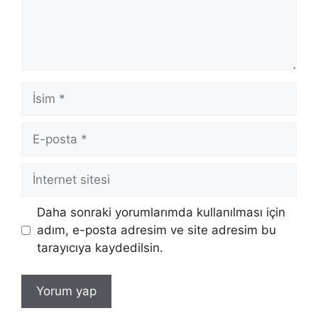
İsim
E-
posta
İnternet
sitesi
Daha sonraki yorumlarımda kullanılması için
adım, e-posta adresim ve site adresim bu
tarayıcıya kaydedilsin.