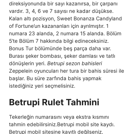
direksiyonunda bir sayı kazanırsa, bir çarpanı
vardır. 3, 4, 6 ve 7 sayısı ne kadar düşükse.
Kalan altı pozisyon, Sweet Bonanza Candyland
of Fortune’un kazananları için ayrılmıştır. 1
numara 23 alanda, 2 numara 15 alanda. Bölüm
5’te Bölüm 7 hakkında bilgi edineceksiniz.
Bonus Tur bölümünde beş parça daha var.
Burası şeker bombası, şeker damlası ve tatlı
dönüşlerin yeri.
Betrupi sezon bahisleri
Zeppelein oyuncuları her tura bir bahis süresi ile
başlar. Bu süre zarfında bahis yapmak
istediğiniz yeri seçmelisiniz.
Betrupi Rulet Tahmini
Tekerleğin numarasını veya ekstra kısmını
tahmin edebilirsiniz.Betrupi mobil site kaydı.
Betrupi mobil sitesine kayıtlı değilseniz,