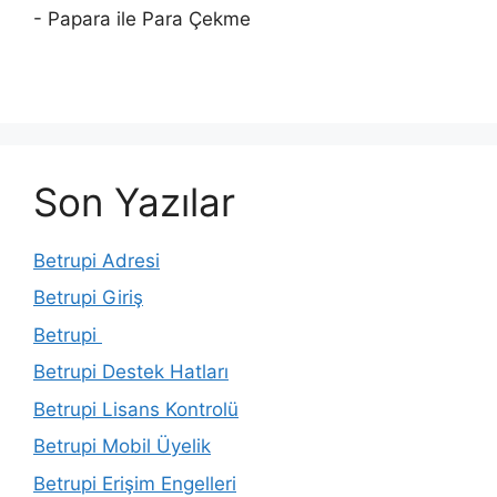
- Papara ile Para Çekme
Son Yazılar
Betrupi Adresi
Betrupi Giriş
Betrupi
Betrupi Destek Hatları
Betrupi Lisans Kontrolü
Betrupi Mobil Üyelik
Betrupi Erişim Engelleri