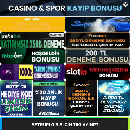
×
BETRUPI GİRİŞ İÇİN TIKLAYINIZ!