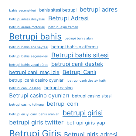
betrupi adres
bahis sitesi betrupi
bahis seçenekleri
Betrupi Adresi
betrupi adres dosyaları
betrupi arama motorları
betrupi aşırı zaman
Betrupi bahis
betrupi bahis alanı
betrupi bahis platformu
betrupi bahis ana sayfası
Betrupi bahis sitesi
betrupi bahis seçenekleri
betrupi canli destek
betrupi bahis yasal süreç
Betrupi Canlı
betrupi canli maç izle
betrupi canlı casino oyunları
betrupi canlı destek hattı
betrupi casino
betrupi canlı desteği
Betrupi casino oyunları
betrupi casino sitesi
betrupi com
betrupi casino tutkunu
betrupi girisi
betrupi en i̇yi canlı bahis oranları
betrupi giris twitter
betrupi giris yap
Betrupi Giriş
Betrupi giriş adresi