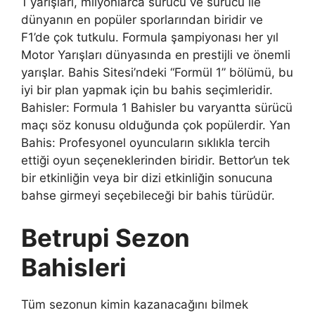
1 yarışları, milyonlarca sürücü ve sürücü ile
dünyanın en popüler sporlarından biridir ve
F1’de çok tutkulu. Formula şampiyonası her yıl
Motor Yarışları dünyasında en prestijli ve önemli
yarışlar. Bahis Sitesi’ndeki “Formül 1” bölümü, bu
iyi bir plan yapmak için bu bahis seçimleridir.
Bahisler: Formula 1 Bahisler bu varyantta sürücü
maçı söz konusu olduğunda çok popülerdir. Yan
Bahis: Profesyonel oyuncuların sıklıkla tercih
ettiği oyun seçeneklerinden biridir. Bettor’un tek
bir etkinliğin veya bir dizi etkinliğin sonucuna
bahse girmeyi seçebileceği bir bahis türüdür.
Betrupi Sezon
Bahisleri
Tüm sezonun kimin kazanacağını bilmek