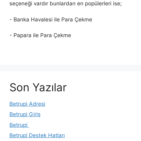
seçeneği vardır bunlardan en popülerleri ise;
- Banka Havalesi ile Para Çekme
- Papara ile Para Çekme
Son Yazılar
Betrupi Adresi
Betrupi Giriş
Betrupi
Betrupi Destek Hatları