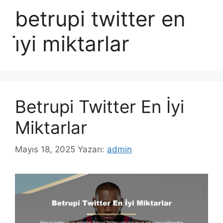
betrupi twitter en
i̇yi miktarlar
Betrupi Twitter En İyi
Miktarlar
Mayıs 18, 2025
Yazarı:
admin