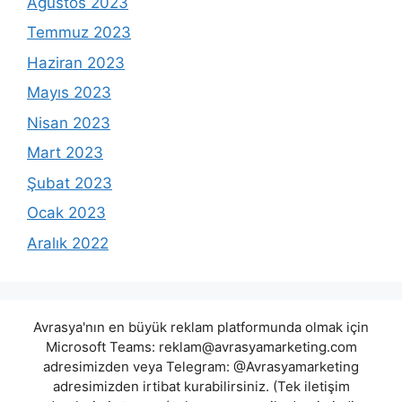
Ağustos 2023
Temmuz 2023
Haziran 2023
Mayıs 2023
Nisan 2023
Mart 2023
Şubat 2023
Ocak 2023
Aralık 2022
Avrasya'nın en büyük reklam platformunda olmak için
Microsoft Teams:
reklam@avrasyamarketing.com
adresimizden veya Telegram: @Avrasyamarketing
adresimizden irtibat kurabilirsiniz. (Tek iletişim