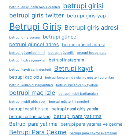
betrupi girisi
betrupi en i̇yi canlı bahis oranları
betrupi giris twitter
betrupi giris yap
Betrupi Giriş
Betrupi giriş adresi
betrupi güncel
betrupi giriş sorunu
betrupi güncel adres
betrupi güncel adresi
betrupi güvenilebilir mi
betrupi güvenlik
betrupi hesap para
betrupi instagram
betrupi hızlı seçenekler
Betrupi kayıt
betrupi kaydı canlı desteği
betrupi kaç oldu
betrupi konularında olumlu müşteri yorumları
betrupi kullanıcı bağlantıları
betrupi kullanıcı şikayetleri
betrupi maç izle
betrupi mobil bağlantıları
betrupi mobil giriş spor
betrupi müşteri hizmetleri
betrupi nasil bir site
betrupi nasıl giriş yapılır
betrupi para yatirma
betrupi online casino
Betrupi para yatırma
betrupi para yatırma ve çekme
Betrupi Para Çekme
betrupi para çekme avantajları