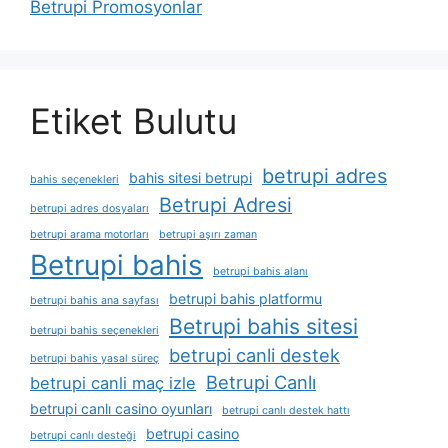
Betrupi Promosyonlar
Etiket Bulutu
betrupi adres
bahis sitesi betrupi
bahis seçenekleri
Betrupi Adresi
betrupi adres dosyaları
betrupi arama motorları
betrupi aşırı zaman
Betrupi bahis
betrupi bahis alanı
betrupi bahis platformu
betrupi bahis ana sayfası
Betrupi bahis sitesi
betrupi bahis seçenekleri
betrupi canli destek
betrupi bahis yasal süreç
Betrupi Canlı
betrupi canli maç izle
betrupi canlı casino oyunları
betrupi canlı destek hattı
betrupi casino
betrupi canlı desteği