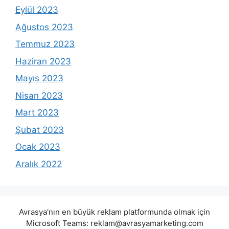
Eylül 2023
Ağustos 2023
Temmuz 2023
Haziran 2023
Mayıs 2023
Nisan 2023
Mart 2023
Şubat 2023
Ocak 2023
Aralık 2022
Avrasya'nın en büyük reklam platformunda olmak için
Microsoft Teams:
reklam@avrasyamarketing.com