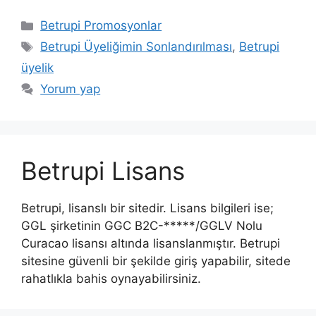
Kategoriler
Betrupi Promosyonlar
Etiketler
Betrupi Üyeliğimin Sonlandırılması
,
Betrupi
üyelik
Yorum yap
Betrupi Lisans
Betrupi, lisanslı bir sitedir. Lisans bilgileri ise;
GGL şirketinin GGC B2C-*****/GGLV Nolu
Curacao lisansı altında lisanslanmıştır. Betrupi
sitesine güvenli bir şekilde giriş yapabilir, sitede
rahatlıkla bahis oynayabilirsiniz.