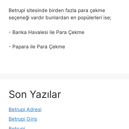
Betrupi sitesinde birden fazla para çekme
seçeneği vardır bunlardan en popülerleri ise;
- Banka Havalesi ile Para Çekme
- Papara ile Para Çekme
Son Yazılar
Betrupi Adresi
Betrupi Giriş
Betrupi