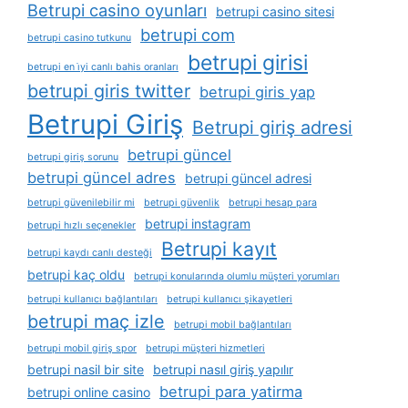
Betrupi casino oyunları
betrupi casino sitesi
betrupi com
betrupi casino tutkunu
betrupi girisi
betrupi en i̇yi canlı bahis oranları
betrupi giris twitter
betrupi giris yap
Betrupi Giriş
Betrupi giriş adresi
betrupi güncel
betrupi giriş sorunu
betrupi güncel adres
betrupi güncel adresi
betrupi güvenilebilir mi
betrupi güvenlik
betrupi hesap para
betrupi instagram
betrupi hızlı seçenekler
Betrupi kayıt
betrupi kaydı canlı desteği
betrupi kaç oldu
betrupi konularında olumlu müşteri yorumları
betrupi kullanıcı bağlantıları
betrupi kullanıcı şikayetleri
betrupi maç izle
betrupi mobil bağlantıları
betrupi mobil giriş spor
betrupi müşteri hizmetleri
betrupi nasil bir site
betrupi nasıl giriş yapılır
betrupi para yatirma
betrupi online casino