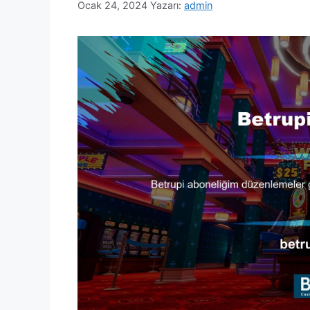
Ocak 24, 2024
Yazarı:
admin