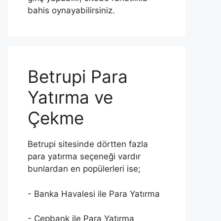
bahis oynayabilirsiniz.
Betrupi Para
Yatırma ve
Çekme
Betrupi sitesinde dörtten fazla
para yatırma seçeneği vardır
bunlardan en popülerleri ise;
- Banka Havalesi ile Para Yatırma
- Cepbank ile Para Yatırma