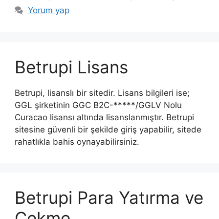
Yorum yap
Betrupi Lisans
Betrupi, lisanslı bir sitedir. Lisans bilgileri ise;
GGL şirketinin GGC B2C-*****/GGLV Nolu
Curacao lisansı altında lisanslanmıştır. Betrupi
sitesine güvenli bir şekilde giriş yapabilir, sitede
rahatlıkla bahis oynayabilirsiniz.
Betrupi Para Yatırma ve
Çekme