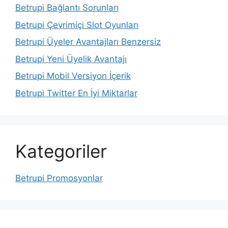
Betrupi Bağlantı Sorunları
Betrupi Çevrimiçi Slot Oyunları
Betrupi Üyeler Avantajları Benzersiz
Betrupi Yeni Üyelik Avantajı
Betrupi Mobil Versiyon İçerik
Betrupi Twitter En İyi Miktarlar
Kategoriler
Betrupi Promosyonlar