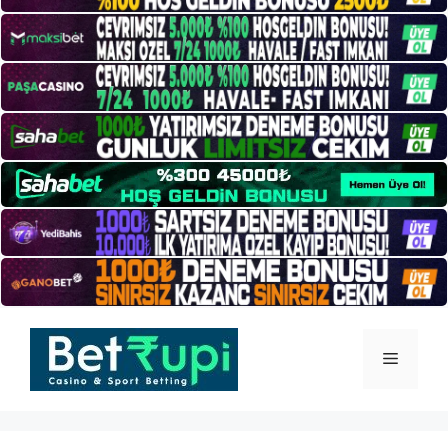
İçeriğe
atla
Menü