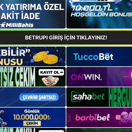
BETRUPI GİRİŞ İÇİN TIKLAYINIZ!