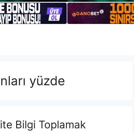
nları yüzde
Site Bilgi Toplamak