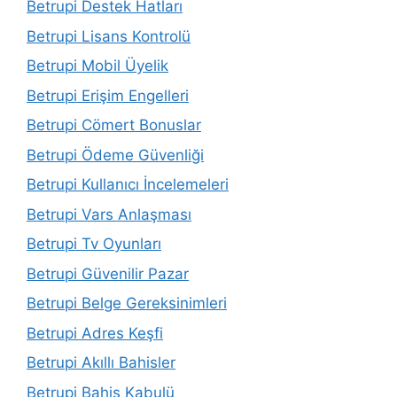
Betrupi Destek Hatları
Betrupi Lisans Kontrolü
Betrupi Mobil Üyelik
Betrupi Erişim Engelleri
Betrupi Cömert Bonuslar
Betrupi Ödeme Güvenliği
Betrupi Kullanıcı İncelemeleri
Betrupi Vars Anlaşması
Betrupi Tv Oyunları
Betrupi Güvenilir Pazar
Betrupi Belge Gereksinimleri
Betrupi Adres Keşfi
Betrupi Akıllı Bahisler
Betrupi Bahis Kabulü