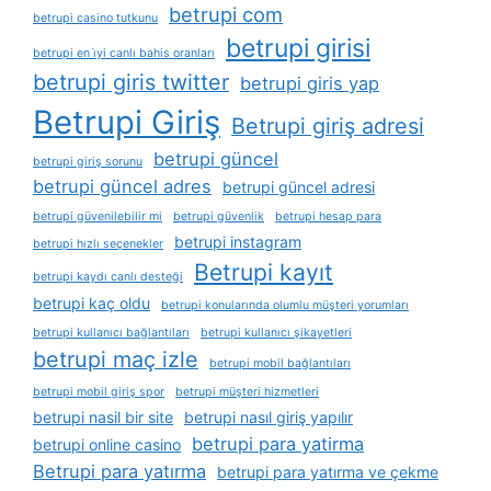
betrupi com
betrupi casino tutkunu
betrupi girisi
betrupi en i̇yi canlı bahis oranları
betrupi giris twitter
betrupi giris yap
Betrupi Giriş
Betrupi giriş adresi
betrupi güncel
betrupi giriş sorunu
betrupi güncel adres
betrupi güncel adresi
betrupi güvenilebilir mi
betrupi güvenlik
betrupi hesap para
betrupi instagram
betrupi hızlı seçenekler
Betrupi kayıt
betrupi kaydı canlı desteği
betrupi kaç oldu
betrupi konularında olumlu müşteri yorumları
betrupi kullanıcı bağlantıları
betrupi kullanıcı şikayetleri
betrupi maç izle
betrupi mobil bağlantıları
betrupi mobil giriş spor
betrupi müşteri hizmetleri
betrupi nasil bir site
betrupi nasıl giriş yapılır
betrupi para yatirma
betrupi online casino
Betrupi para yatırma
betrupi para yatırma ve çekme