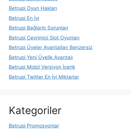
Betrupi Oyun Hakları
Betrupi En İyi
Betrupi Bağlantı Sorunları
Betrupi Çevrimiçi Slot Oyunları
Betrupi Üyeler Avantajları Benzersiz
Betrupi Yeni Üyelik Avantajı
Betrupi Mobil Versiyon İçerik
Betrupi Twitter En İyi Miktarlar
Kategoriler
Betrupi Promosyonlar