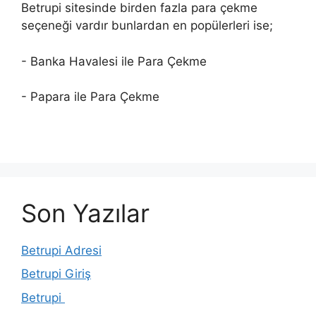
Betrupi sitesinde birden fazla para çekme
seçeneği vardır bunlardan en popülerleri ise;
- Banka Havalesi ile Para Çekme
- Papara ile Para Çekme
Son Yazılar
Betrupi Adresi
Betrupi Giriş
Betrupi