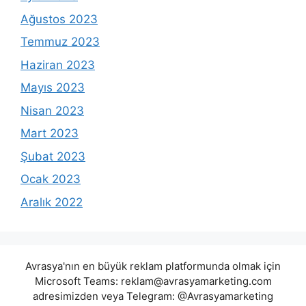
Ağustos 2023
Temmuz 2023
Haziran 2023
Mayıs 2023
Nisan 2023
Mart 2023
Şubat 2023
Ocak 2023
Aralık 2022
Avrasya'nın en büyük reklam platformunda olmak için
Microsoft Teams:
reklam@avrasyamarketing.com
adresimizden veya Telegram: @Avrasyamarketing