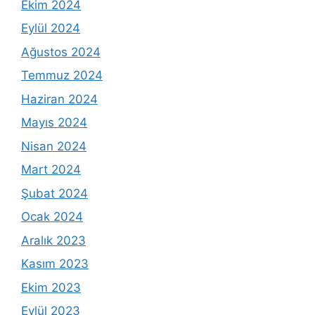
Ekim 2024
Eylül 2024
Ağustos 2024
Temmuz 2024
Haziran 2024
Mayıs 2024
Nisan 2024
Mart 2024
Şubat 2024
Ocak 2024
Aralık 2023
Kasım 2023
Ekim 2023
Eylül 2023