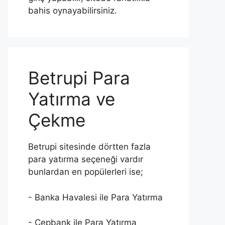
bahis oynayabilirsiniz.
Betrupi Para
Yatırma ve
Çekme
Betrupi sitesinde dörtten fazla
para yatırma seçeneği vardır
bunlardan en popülerleri ise;
- Banka Havalesi ile Para Yatırma
- Cepbank ile Para Yatırma