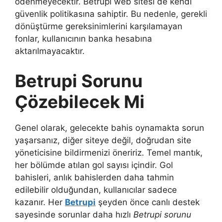
ödenmeyecektir. Betrupi web sitesi de kendi
güvenlik politikasına sahiptir. Bu nedenle, gerekli
dönüştürme gereksinimlerini karşılamayan
fonlar, kullanıcının banka hesabına
aktarılmayacaktır.
Betrupi Sorunu
Çözebilecek Mi
Genel olarak, gelecekte bahis oynamakta sorun
yaşarsanız, diğer siteye değil, doğrudan site
yöneticisine bildirmenizi öneririz. Temel mantık,
her bölümde atılan gol sayısı içindir. Gol
bahisleri, anlık bahislerden daha tahmin
edilebilir olduğundan, kullanıcılar sadece
kazanır. Her
Betrupi
şeyden önce canlı destek
sayesinde sorunlar daha hızlı
Betrupi sorunu