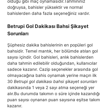
olduğu gibi maç oynamasıdır.Tahmininiz
doğruysa, bahisler yüksektir ve normal
bahislerden daha fazla seçeneğiniz vardır.
Betrupi Gol Dakikası Bahsi Şikayet
Sorunları
Şüphesiz dakika bahislerinin en popüleri gol
bahsidir. Temel mantık, her bölümde atılan gol
sayısı içindir. Gol bahisleri, anlık bahislerden
daha tahmin edilebilir olduğundan, kullanıcılar
sadece kazanır. Cazip seçenekler arasında gol
olmayacağına bahis oynamak yerine maçın ilk
30
Betrupi gol dakikası bahsi şikayet sorunları
dakikasında 1 veya 2 sayı atma seçeneği yer
alır.Bu durumda takımın o süre içinde kazandığı
puan sayısı oynanan puan sayısına eşitse takım
kazanır.