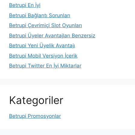
Betrupi En İyi
Betrupi Bağlantı Sorunları
Betrupi Çevrimiçi Slot Oyunları
Betrupi Üyeler Avantajları Benzersiz
Betrupi Yeni Üyelik Avantajı
Betrupi Mobil Versiyon İçerik
Betrupi Twitter En İyi Miktarlar
Kategoriler
Betrupi Promosyonlar