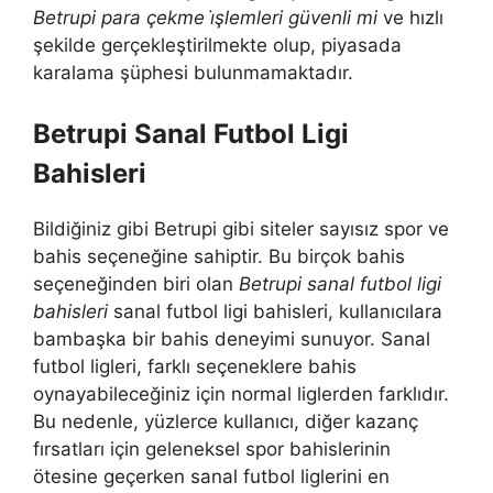
Betrupi para çekme i̇şlemleri güvenli mi
ve hızlı
şekilde gerçekleştirilmekte olup, piyasada
karalama şüphesi bulunmamaktadır.
Betrupi Sanal Futbol Ligi
Bahisleri
Bildiğiniz gibi Betrupi gibi siteler sayısız spor ve
bahis seçeneğine sahiptir. Bu birçok bahis
seçeneğinden biri olan
Betrupi sanal futbol ligi
bahisleri
sanal futbol ligi bahisleri, kullanıcılara
bambaşka bir bahis deneyimi sunuyor. Sanal
futbol ligleri, farklı seçeneklere bahis
oynayabileceğiniz için normal liglerden farklıdır.
Bu nedenle, yüzlerce kullanıcı, diğer kazanç
fırsatları için geleneksel spor bahislerinin
ötesine geçerken sanal futbol liglerini en