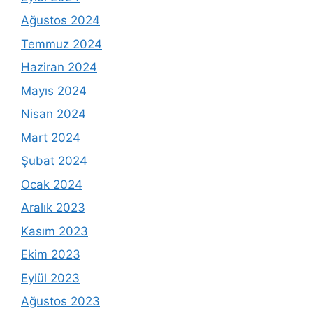
Ağustos 2024
Temmuz 2024
Haziran 2024
Mayıs 2024
Nisan 2024
Mart 2024
Şubat 2024
Ocak 2024
Aralık 2023
Kasım 2023
Ekim 2023
Eylül 2023
Ağustos 2023