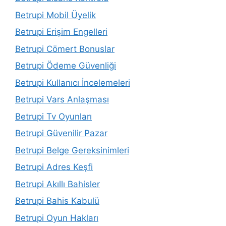
Betrupi Mobil Üyelik
Betrupi Erişim Engelleri
Betrupi Cömert Bonuslar
Betrupi Ödeme Güvenliği
Betrupi Kullanıcı İncelemeleri
Betrupi Vars Anlaşması
Betrupi Tv Oyunları
Betrupi Güvenilir Pazar
Betrupi Belge Gereksinimleri
Betrupi Adres Keşfi
Betrupi Akıllı Bahisler
Betrupi Bahis Kabulü
Betrupi Oyun Hakları