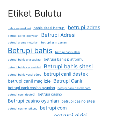
Etiket Bulutu
betrupi adres
bahis sitesi betrupi
bahis seçenekleri
Betrupi Adresi
betrupi adres dosyaları
betrupi arama motorları
betrupi aşırı zaman
Betrupi bahis
betrupi bahis alanı
betrupi bahis platformu
betrupi bahis ana sayfası
Betrupi bahis sitesi
betrupi bahis seçenekleri
betrupi canli destek
betrupi bahis yasal süreç
Betrupi Canlı
betrupi canli maç izle
betrupi canlı casino oyunları
betrupi canlı destek hattı
betrupi casino
betrupi canlı desteği
Betrupi casino oyunları
betrupi casino sitesi
betrupi com
betrupi casino tutkunu
betrupi girisi