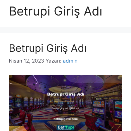
Betrupi Giriş Adı
Betrupi Giriş Adı
Nisan 12, 2023
Yazarı:
admin