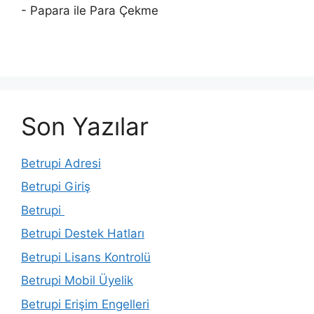
- Papara ile Para Çekme
Son Yazılar
Betrupi Adresi
Betrupi Giriş
Betrupi
Betrupi Destek Hatları
Betrupi Lisans Kontrolü
Betrupi Mobil Üyelik
Betrupi Erişim Engelleri