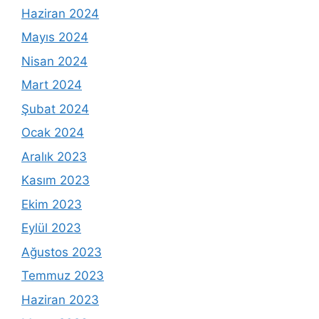
Haziran 2024
Mayıs 2024
Nisan 2024
Mart 2024
Şubat 2024
Ocak 2024
Aralık 2023
Kasım 2023
Ekim 2023
Eylül 2023
Ağustos 2023
Temmuz 2023
Haziran 2023