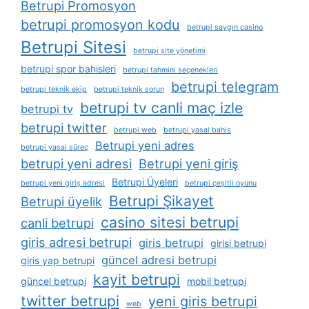
Betrupi Promosyon
betrupi promosyon kodu
betrupi saygın casino
Betrupi Sitesi
betrupi site yönetimi
betrupi spor bahisleri
betrupi tahmini seçenekleri
betrupi telegram
betrupi teknik ekip
betrupi teknik sorun
betrupi tv canli maç izle
betrupi tv
betrupi twitter
betrupi web
betrupi yasal bahis
Betrupi yeni adres
betrupi yasal süreç
betrupi yeni adresi
Betrupi yeni giriş
Betrupi Üyeleri
betrupi yeni giriş adresi
betrupi çeşitli oyunu
Betrupi Şikayet
Betrupi üyelik
casino sitesi betrupi
canli betrupi
giris adresi betrupi
giris betrupi
girisi betrupi
güncel adresi betrupi
giris yap betrupi
kayit betrupi
güncel betrupi
mobil betrupi
twitter betrupi
yeni giris betrupi
web