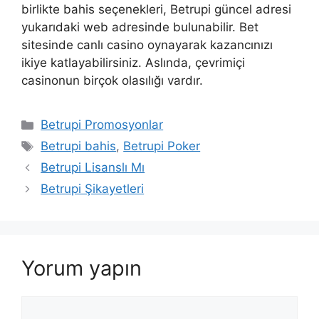
birlikte bahis seçenekleri, Betrupi güncel adresi
yukarıdaki web adresinde bulunabilir. Bet
sitesinde canlı casino oynayarak kazancınızı
ikiye katlayabilirsiniz. Aslında, çevrimiçi
casinonun birçok olasılığı vardır.
Kategoriler
Betrupi Promosyonlar
Etiketler
Betrupi bahis
,
Betrupi Poker
Betrupi Lisanslı Mı
Betrupi Şikayetleri
Yorum yapın
Yorum