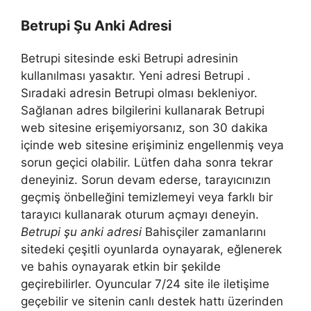
Betrupi Şu Anki Adresi
Betrupi sitesinde eski Betrupi adresinin
kullanılması yasaktır. Yeni adresi Betrupi .
Sıradaki adresin Betrupi olması bekleniyor.
Sağlanan adres bilgilerini kullanarak Betrupi
web sitesine erişemiyorsanız, son 30 dakika
içinde web sitesine erişiminiz engellenmiş veya
sorun geçici olabilir. Lütfen daha sonra tekrar
deneyiniz. Sorun devam ederse, tarayıcınızın
geçmiş önbelleğini temizlemeyi veya farklı bir
tarayıcı kullanarak oturum açmayı deneyin.
Betrupi şu anki adresi
Bahisçiler zamanlarını
sitedeki çeşitli oyunlarda oynayarak, eğlenerek
ve bahis oynayarak etkin bir şekilde
geçirebilirler. Oyuncular 7/24 site ile iletişime
geçebilir ve sitenin canlı destek hattı üzerinden