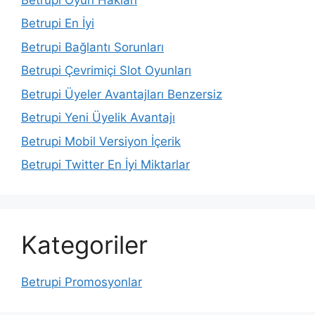
Betrupi En İyi
Betrupi Bağlantı Sorunları
Betrupi Çevrimiçi Slot Oyunları
Betrupi Üyeler Avantajları Benzersiz
Betrupi Yeni Üyelik Avantajı
Betrupi Mobil Versiyon İçerik
Betrupi Twitter En İyi Miktarlar
Kategoriler
Betrupi Promosyonlar