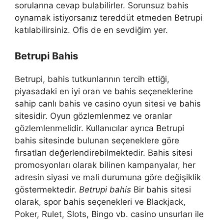
sorularına cevap bulabilirler. Sorunsuz bahis
oynamak istiyorsanız tereddüt etmeden Betrupi
katılabilirsiniz. Ofis de en sevdiğim yer.
Betrupi Bahis
Betrupi, bahis tutkunlarının tercih ettiği,
piyasadaki en iyi oran ve bahis seçeneklerine
sahip canlı bahis ve casino oyun sitesi ve bahis
sitesidir. Oyun gözlemlenmez ve oranlar
gözlemlenmelidir. Kullanıcılar ayrıca Betrupi
bahis sitesinde bulunan seçeneklere göre
fırsatları değerlendirebilmektedir. Bahis sitesi
promosyonları olarak bilinen kampanyalar, her
adresin siyasi ve mali durumuna göre değişiklik
göstermektedir.
Betrupi bahis
Bir bahis sitesi
olarak, spor bahis seçenekleri ve Blackjack,
Poker, Rulet, Slots, Bingo vb. casino unsurları ile