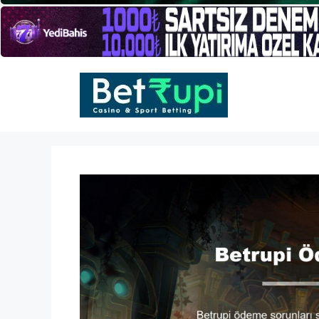
İçeriğe
atla