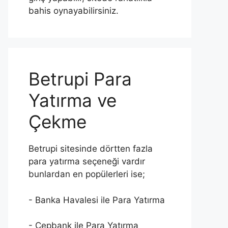
bahis oynayabilirsiniz.
Betrupi Para
Yatırma ve
Çekme
Betrupi sitesinde dörtten fazla
para yatırma seçeneği vardır
bunlardan en popülerleri ise;
- Banka Havalesi ile Para Yatırma
- Cepbank ile Para Yatırma