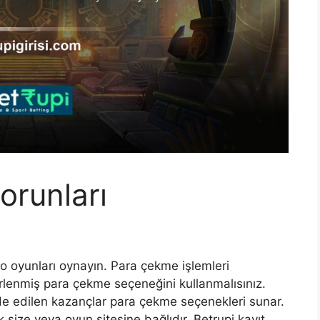
orunları
no oyunları oynayın. Para çekme işlemleri
irlenmiş para çekme seçeneğini kullanmalısınız.
de edilen kazançlar para çekme seçenekleri sunar.
size veya oyun sitesine bağlıdır. Betrupi kayıt