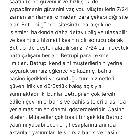
saatinde en güvenilir ve hızlı şekilde
yapabilmenin güvenini yaşıyor. Müşterilerin 7/24
zaman sınırlaması olmadan para çekebildiği site
olan Betrupi güncel sitesinde para çekme
işlemleri hakkında daha detaylı bilgiye ulaşabilir
ve kesintisiz hizmet ilkesinin bir sonucu olarak
Betrupi de destek alabilirsiniz. 7-24 canlı destek
hattı çalışanı her an. Betrupi para çekme
limitleri. Betrupi kendisini müşterilerinin yerine
koyarak sınırsız eğlence ve kazanç, bahis,
casino içerikleri ve sunduğu tüm hizmetleri
güvenilirlik ve dürüstlük bakış açısıyla
sunmaktadır ki bunlar Betrupi en çok tercih
edilen çevrimiçi bahis ve bahis siteleri arasında
yer almasının en önemli göstergeleridir. Casino
siteleri. Müşteriler çok basit bir şekilde Betrupi
yatırımı yapabilecekleri, hesaplarına anında
aktarılan yatırımlar ile sınırsız bahis ve casino