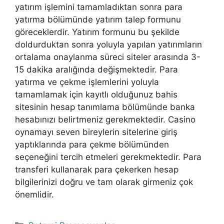
yatırım işlemini tamamladıktan sonra para
yatırma bölümünde yatırım talep formunu
göreceklerdir. Yatırım formunu bu şekilde
doldurduktan sonra yoluyla yapılan yatırımların
ortalama onaylanma süreci siteler arasında 3-
15 dakika aralığında değişmektedir. Para
yatırma ve çekme işlemlerini yoluyla
tamamlamak için kayıtlı olduğunuz bahis
sitesinin hesap tanımlama bölümünde banka
hesabınızı belirtmeniz gerekmektedir. Casino
oynamayı seven bireylerin sitelerine giriş
yaptıklarında para çekme bölümünden
seçeneğini tercih etmeleri gerekmektedir. Para
transferi kullanarak para çekerken hesap
bilgilerinizi doğru ve tam olarak girmeniz çok
önemlidir.
Kategoriler