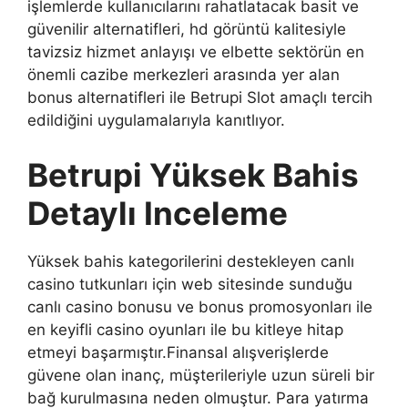
işlemlerde kullanıcılarını rahatlatacak basit ve
güvenilir alternatifleri, hd görüntü kalitesiyle
tavizsiz hizmet anlayışı ve elbette sektörün en
önemli cazibe merkezleri arasında yer alan
bonus alternatifleri ile Betrupi Slot amaçlı tercih
edildiğini uygulamalarıyla kanıtlıyor.
Betrupi Yüksek Bahis
Detaylı Inceleme
Yüksek bahis kategorilerini destekleyen canlı
casino tutkunları için web sitesinde sunduğu
canlı casino bonusu ve bonus promosyonları ile
en keyifli casino oyunları ile bu kitleye hitap
etmeyi başarmıştır.Finansal alışverişlerde
güvene olan inanç, müşterileriyle uzun süreli bir
bağ kurulmasına neden olmuştur. Para yatırma