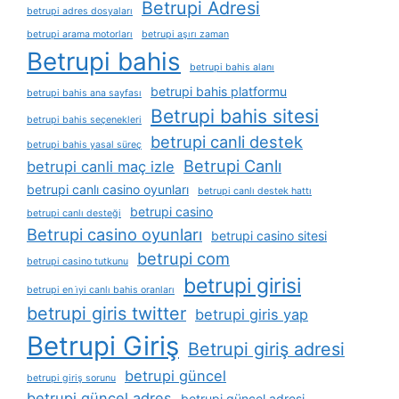
Betrupi Adresi
betrupi adres dosyaları
betrupi arama motorları
betrupi aşırı zaman
Betrupi bahis
betrupi bahis alanı
betrupi bahis platformu
betrupi bahis ana sayfası
Betrupi bahis sitesi
betrupi bahis seçenekleri
betrupi canli destek
betrupi bahis yasal süreç
Betrupi Canlı
betrupi canli maç izle
betrupi canlı casino oyunları
betrupi canlı destek hattı
betrupi casino
betrupi canlı desteği
Betrupi casino oyunları
betrupi casino sitesi
betrupi com
betrupi casino tutkunu
betrupi girisi
betrupi en i̇yi canlı bahis oranları
betrupi giris twitter
betrupi giris yap
Betrupi Giriş
Betrupi giriş adresi
betrupi güncel
betrupi giriş sorunu
betrupi güncel adres
betrupi güncel adresi