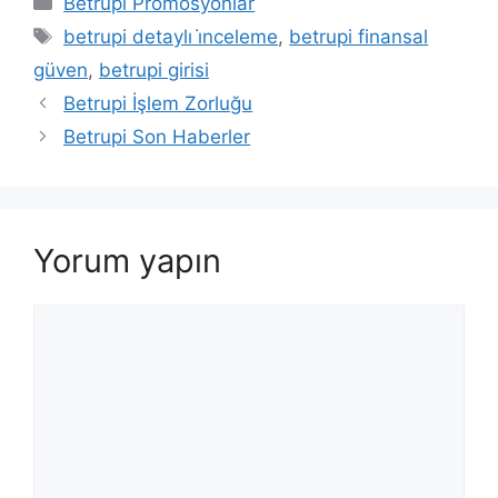
Betrupi Promosyonlar
Etiketler
betrupi detaylı i̇nceleme
,
betrupi finansal
güven
,
betrupi girisi
Betrupi İşlem Zorluğu
Betrupi Son Haberler
Yorum yapın
Yorum