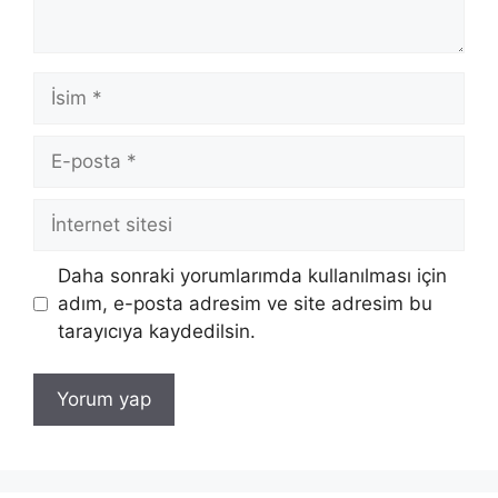
İsim
E-
posta
İnternet
sitesi
Daha sonraki yorumlarımda kullanılması için
adım, e-posta adresim ve site adresim bu
tarayıcıya kaydedilsin.