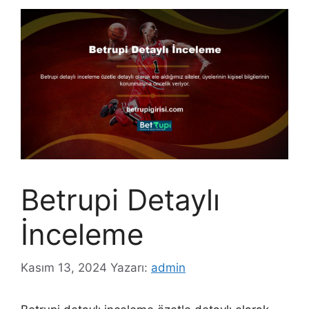
Betrupi Detaylı
İnceleme
Kasım 13, 2024
Yazarı:
admin