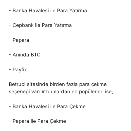
- Banka Havalesi ile Para Yatırma
- Cepbank ile Para Yatırma
- Papara
- Anında BTC
- Payfix
Betrupi sitesinde birden fazla para çekme
seçeneği vardır bunlardan en popülerleri ise;
- Banka Havalesi ile Para Çekme
- Papara ile Para Çekme