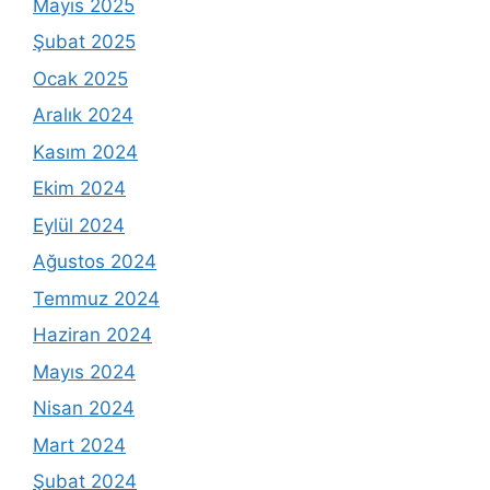
Mayıs 2025
Şubat 2025
Ocak 2025
Aralık 2024
Kasım 2024
Ekim 2024
Eylül 2024
Ağustos 2024
Temmuz 2024
Haziran 2024
Mayıs 2024
Nisan 2024
Mart 2024
Şubat 2024