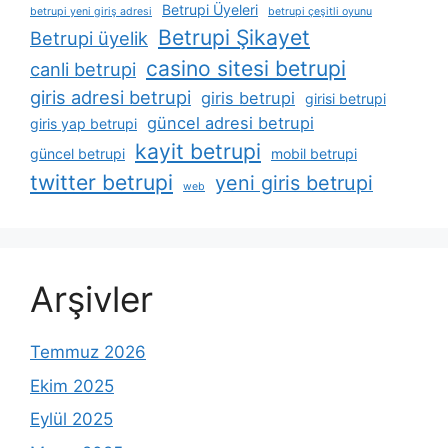
Betrupi Üyeleri
betrupi yeni giriş adresi
betrupi çeşitli oyunu
Betrupi Şikayet
Betrupi üyelik
casino sitesi betrupi
canli betrupi
giris adresi betrupi
giris betrupi
girisi betrupi
güncel adresi betrupi
giris yap betrupi
kayit betrupi
güncel betrupi
mobil betrupi
twitter betrupi
yeni giris betrupi
web
Arşivler
Temmuz 2026
Ekim 2025
Eylül 2025