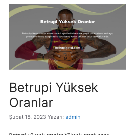
Betrupi Yüksek
Oranlar
Şubat 18, 2023
Yazarı:
admin