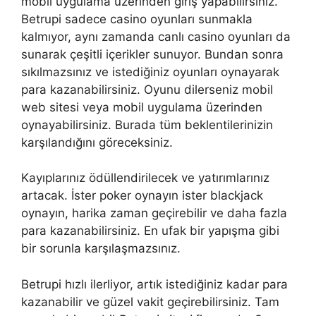
mobil uygulama üzerinden giriş yapabilirsiniz.
Betrupi sadece casino oyunları sunmakla
kalmıyor, aynı zamanda canlı casino oyunları da
sunarak çeşitli içerikler sunuyor. Bundan sonra
sıkılmazsınız ve istediğiniz oyunları oynayarak
para kazanabilirsiniz. Oyunu dilerseniz mobil
web sitesi veya mobil uygulama üzerinden
oynayabilirsiniz. Burada tüm beklentilerinizin
karşılandığını göreceksiniz.
Kayıplarınız ödüllendirilecek ve yatırımlarınız
artacak. İster poker oynayın ister blackjack
oynayın, harika zaman geçirebilir ve daha fazla
para kazanabilirsiniz. En ufak bir yapışma gibi
bir sorunla karşılaşmazsınız.
Betrupi hızlı ilerliyor, artık istediğiniz kadar para
kazanabilir ve güzel vakit geçirebilirsiniz. Tam