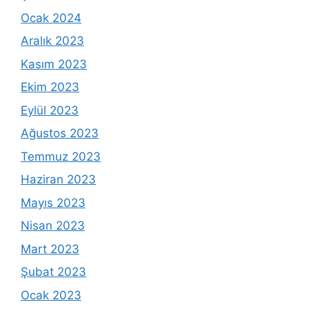
Ocak 2024
Aralık 2023
Kasım 2023
Ekim 2023
Eylül 2023
Ağustos 2023
Temmuz 2023
Haziran 2023
Mayıs 2023
Nisan 2023
Mart 2023
Şubat 2023
Ocak 2023