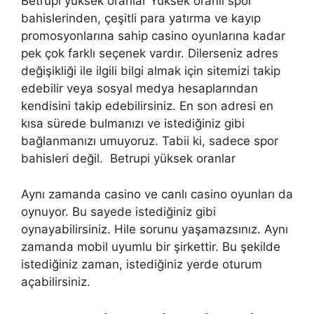
Betrupi yüksek oranlar Yüksek oranlı spor
bahislerinden, çeşitli para yatırma ve kayıp
promosyonlarına sahip casino oyunlarına kadar
pek çok farklı seçenek vardır. Dilerseniz adres
değişikliği ile ilgili bilgi almak için sitemizi takip
edebilir veya sosyal medya hesaplarından
kendisini takip edebilirsiniz. En son adresi en
kısa sürede bulmanızı ve istediğiniz gibi
bağlanmanızı umuyoruz. Tabii ki, sadece spor
bahisleri değil. Betrupi yüksek oranlar
Aynı zamanda casino ve canlı casino oyunları da
oynuyor. Bu sayede istediğiniz gibi
oynayabilirsiniz. Hile sorunu yaşamazsınız. Aynı
zamanda mobil uyumlu bir şirkettir. Bu şekilde
istediğiniz zaman, istediğiniz yerde oturum
açabilirsiniz.