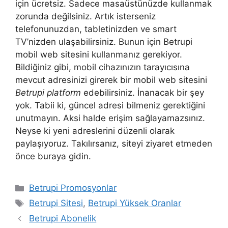
için ücretsiz. Sadece masaüstünüzde kullanmak
zorunda değilsiniz. Artık isterseniz
telefonunuzdan, tabletinizden ve smart
TV’nizden ulaşabilirsiniz. Bunun için Betrupi
mobil web sitesini kullanmanız gerekiyor.
Bildiğiniz gibi, mobil cihazınızın tarayıcısına
mevcut adresinizi girerek bir mobil web sitesini
Betrupi platform
edebilirsiniz. İnanacak bir şey
yok. Tabii ki, güncel adresi bilmeniz gerektiğini
unutmayın. Aksi halde erişim sağlayamazsınız.
Neyse ki yeni adreslerini düzenli olarak
paylaşıyoruz. Takılırsanız, siteyi ziyaret etmeden
önce buraya gidin.
Kategoriler
Betrupi Promosyonlar
Etiketler
Betrupi Sitesi
,
Betrupi Yüksek Oranlar
Betrupi Abonelik