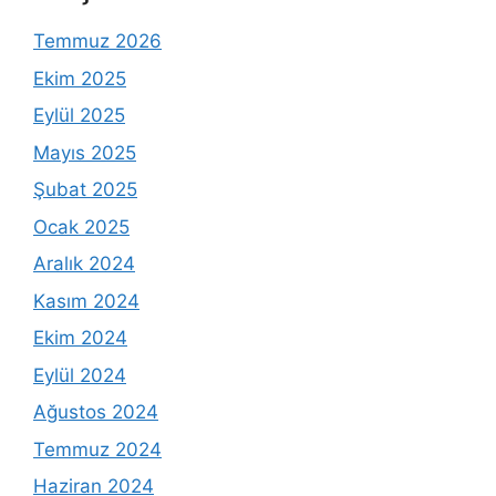
Temmuz 2026
Ekim 2025
Eylül 2025
Mayıs 2025
Şubat 2025
Ocak 2025
Aralık 2024
Kasım 2024
Ekim 2024
Eylül 2024
Ağustos 2024
Temmuz 2024
Haziran 2024