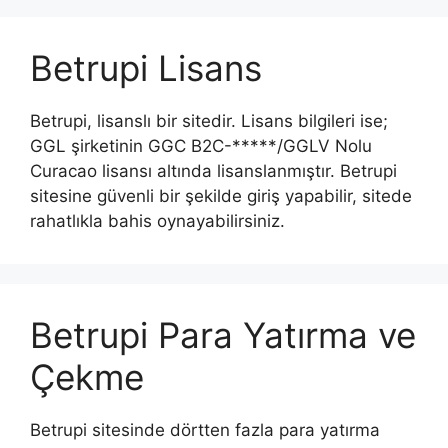
Betrupi Lisans
Betrupi, lisanslı bir sitedir. Lisans bilgileri ise;
GGL şirketinin GGC B2C-*****/GGLV Nolu
Curacao lisansı altında lisanslanmıştır. Betrupi
sitesine güvenli bir şekilde giriş yapabilir, sitede
rahatlıkla bahis oynayabilirsiniz.
Betrupi Para Yatırma ve
Çekme
Betrupi sitesinde dörtten fazla para yatırma