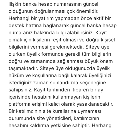
ilişkin banka hesap numarasının güncel
olduğunun doğrulanması çok önemlidir.
Herhangi bir yatırım yapmadan önce aktif bir
destek hattına bağlanarak güncel banka hesap
numaranız hakkında bilgi alabilirsiniz. Kayıt
olmak için kişilerin reşit olması ve doğru kişisel
bilgilerini vermesi gerekmektedir. Siteye üye
olurken üyelik formunda gerekli tüm bilgilerin
doğru ve zamanında sağlanması büyük önem
taşımaktadır. Siteye üye olduğunuzda üyelik
hüküm ve koşullarına bağlı kalarak üyeliğinizi
istediğiniz zaman sonlandırma seçeneğine
sahipsiniz. Kayıt tarihinden itibaren bir ay
içerisinde hesabını kullanmayan kişilerin
platforma erişimi kalıcı olarak yasaklanacaktır.
Bir katılımcının site kurallarına uymaması
durumunda site yöneticileri, katılımcının
hesabını kaldırma yetkisine sahiptir. Herhangi