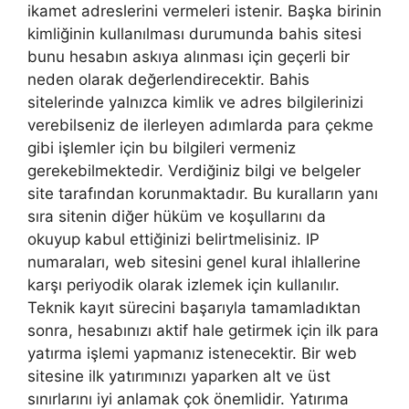
ikamet adreslerini vermeleri istenir. Başka birinin
kimliğinin kullanılması durumunda bahis sitesi
bunu hesabın askıya alınması için geçerli bir
neden olarak değerlendirecektir. Bahis
sitelerinde yalnızca kimlik ve adres bilgilerinizi
verebilseniz de ilerleyen adımlarda para çekme
gibi işlemler için bu bilgileri vermeniz
gerekebilmektedir. Verdiğiniz bilgi ve belgeler
site tarafından korunmaktadır. Bu kuralların yanı
sıra sitenin diğer hüküm ve koşullarını da
okuyup kabul ettiğinizi belirtmelisiniz. IP
numaraları, web sitesini genel kural ihlallerine
karşı periyodik olarak izlemek için kullanılır.
Teknik kayıt sürecini başarıyla tamamladıktan
sonra, hesabınızı aktif hale getirmek için ilk para
yatırma işlemi yapmanız istenecektir. Bir web
sitesine ilk yatırımınızı yaparken alt ve üst
sınırlarını iyi anlamak çok önemlidir. Yatırıma