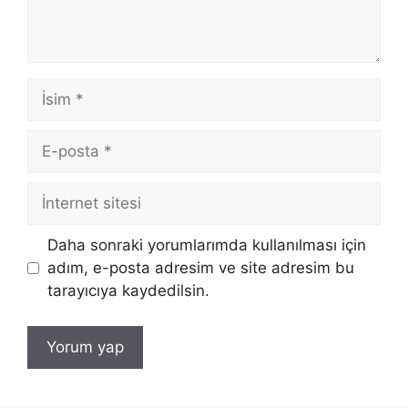
İsim
E-
posta
İnternet
sitesi
Daha sonraki yorumlarımda kullanılması için
adım, e-posta adresim ve site adresim bu
tarayıcıya kaydedilsin.