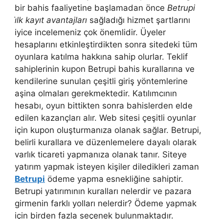
bir bahis faaliyetine başlamadan önce
Betrupi
i̇lk kayıt avantajları
sağladığı hizmet şartlarını
iyice incelemeniz çok önemlidir. Üyeler
hesaplarını etkinleştirdikten sonra sitedeki tüm
oyunlara katılma hakkına sahip olurlar. Teklif
sahiplerinin kupon Betrupi bahis kurallarına ve
kendilerine sunulan çeşitli giriş yöntemlerine
aşina olmaları gerekmektedir. Katılımcının
hesabı, oyun bittikten sonra bahislerden elde
edilen kazançları alır. Web sitesi çeşitli oyunlar
için kupon oluşturmanıza olanak sağlar. Betrupi,
belirli kurallara ve düzenlemelere dayalı olarak
varlık ticareti yapmanıza olanak tanır. Siteye
yatırım yapmak isteyen kişiler diledikleri zaman
Betrupi
ödeme yapma esnekliğine sahiptir.
Betrupi yatırımının kuralları nelerdir ve pazara
girmenin farklı yolları nelerdir? Ödeme yapmak
için birden fazla seçenek bulunmaktadır.