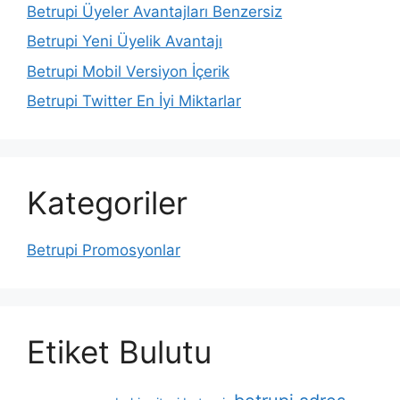
Betrupi Üyeler Avantajları Benzersiz
Betrupi Yeni Üyelik Avantajı
Betrupi Mobil Versiyon İçerik
Betrupi Twitter En İyi Miktarlar
Kategoriler
Betrupi Promosyonlar
Etiket Bulutu