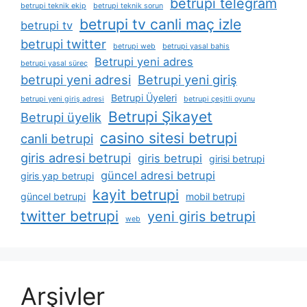
betrupi telegram
betrupi teknik ekip
betrupi teknik sorun
betrupi tv canli maç izle
betrupi tv
betrupi twitter
betrupi web
betrupi yasal bahis
Betrupi yeni adres
betrupi yasal süreç
betrupi yeni adresi
Betrupi yeni giriş
Betrupi Üyeleri
betrupi yeni giriş adresi
betrupi çeşitli oyunu
Betrupi Şikayet
Betrupi üyelik
casino sitesi betrupi
canli betrupi
giris adresi betrupi
giris betrupi
girisi betrupi
güncel adresi betrupi
giris yap betrupi
kayit betrupi
güncel betrupi
mobil betrupi
twitter betrupi
yeni giris betrupi
web
Arşivler